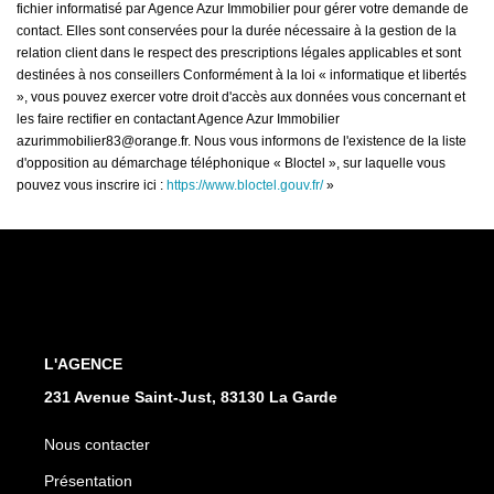
fichier informatisé par Agence Azur Immobilier pour gérer votre demande de
contact. Elles sont conservées pour la durée nécessaire à la gestion de la
relation client dans le respect des prescriptions légales applicables et sont
destinées à nos conseillers Conformément à la loi « informatique et libertés
», vous pouvez exercer votre droit d'accès aux données vous concernant et
les faire rectifier en contactant Agence Azur Immobilier
azurimmobilier83@orange.fr. Nous vous informons de l'existence de la liste
d'opposition au démarchage téléphonique « Bloctel », sur laquelle vous
pouvez vous inscrire ici :
https://www.bloctel.gouv.fr/
»
L'AGENCE
231 Avenue Saint-Just, 83130 La Garde
Nous contacter
Présentation