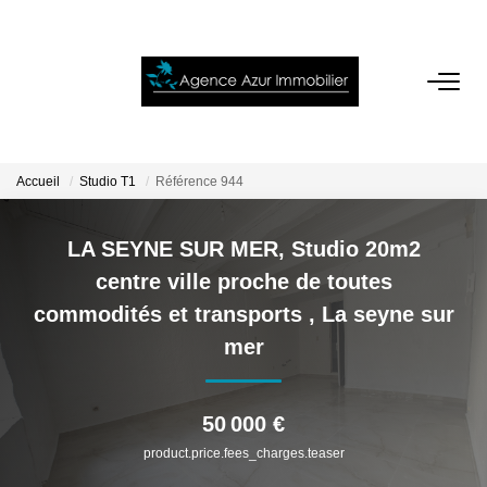
ACCUEIL
VENTES
Accueil
Studio T1
Référence 944
LOCATIONS
LA SEYNE SUR MER, Studio 20m2
centre ville proche de toutes
NOTRE AGENCE
commodités et transports
,
La seyne sur
mer
ESTIMATION
50 000 €
CONTACT
product.price.fees_charges.teaser