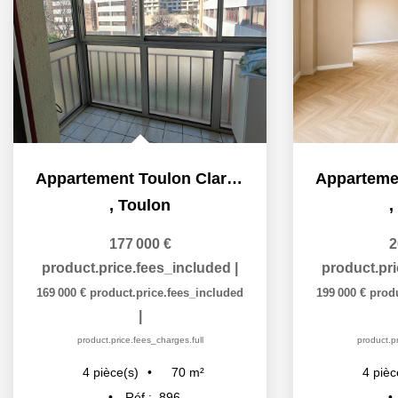
Appartement Toulon Claret 4 pièce(s) 70 m2, 3 chambres,...
,
Toulon
,
177 000 €
2
product.price.fees_included
|
product.pr
169 000 €
product.price.fees_included
199 000 €
prod
|
product.price.fees_charges.full
product.pr
70
m²
4
pièce(s)
4
pièc
Réf :
896