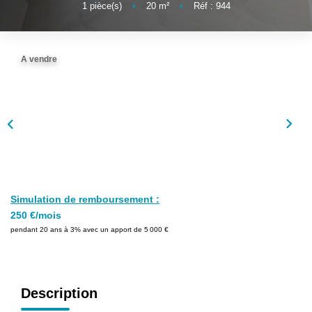
1
pièce(s)
•
20
m²
•
Réf : 944
A vendre
Simulation de remboursement :
250 €/mois
pendant 20 ans à 3% avec un apport de 5 000 €
Description