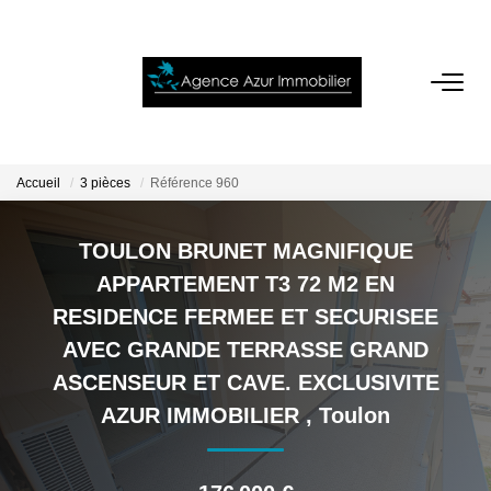
ACCUEIL
VENTES
Accueil
3 pièces
Référence 960
LOCATIONS
TOULON BRUNET MAGNIFIQUE
APPARTEMENT T3 72 M2 EN
NOTRE AGENCE
RESIDENCE FERMEE ET SECURISEE
AVEC GRANDE TERRASSE GRAND
ESTIMATION
ASCENSEUR ET CAVE. EXCLUSIVITE
AZUR IMMOBILIER
,
Toulon
CONTACT