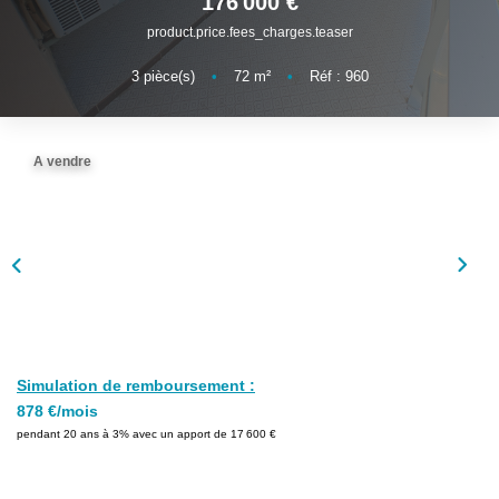
176 000 €
product.price.fees_charges.teaser
3
pièce(s)
•
72
m²
•
Réf : 960
A vendre
Simulation de remboursement :
878 €/mois
pendant 20 ans à 3% avec un apport de 17 600 €