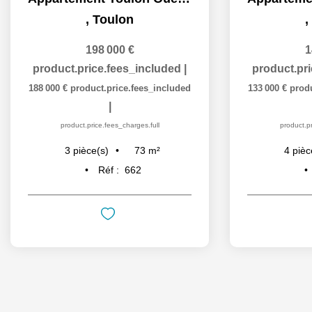
,
Toulon
,
198 000 €
1
product.price.fees_included
|
product.pr
188 000 €
product.price.fees_included
133 000 €
prod
|
product.price.fees_charges.full
product.pr
73
m²
3
pièce(s)
4
pièc
Réf :
662