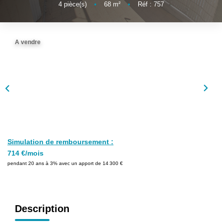
4
pièce(s)
•
68
m²
•
Réf : 757
A vendre
Simulation de remboursement :
714 €/mois
pendant 20 ans à 3% avec un apport de 14 300 €
Description