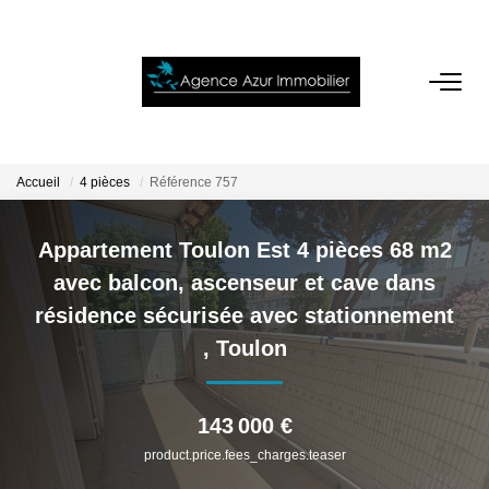
ACCUEIL
VENTES
Accueil
4 pièces
Référence 757
LOCATIONS
Appartement Toulon Est 4 pièces 68 m2
avec balcon, ascenseur et cave dans
NOTRE AGENCE
résidence sécurisée avec stationnement
,
Toulon
ESTIMATION
143 000 €
CONTACT
product.price.fees_charges.teaser