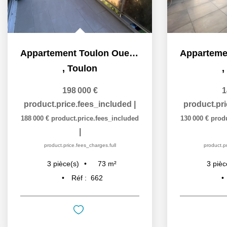
Appartement Toulon Ouest 3 pièces 73 m2 avec grande...
,
Toulon
,
198 000 €
1
product.price.fees_included
|
product.pr
188 000 €
product.price.fees_included
130 000 €
prod
|
product.price.fees_charges.full
product.pr
73
m²
3
pièce(s)
3
pièc
Réf :
662