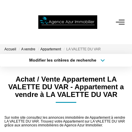
ACCUEIL
VENTES
Accueil
A vendre
Appartement
LA VALETTE DU VAR
Modifier les critères de recherche
Localisation
Type de bien
LOCATIONS
Localisation
Sélectionnez...
Achat / Vente Appartement LA
NOTRE AGENCE
Surface min
Budget max
VALETTE DU VAR - Appartement a
vendre à LA VALETTE DU VAR
Plus de critères
Créer une alerte
ESTIMATION
CONTACT
Sur notre site consultez les annonces immobilière de Appartement à vendre
LA VALETTE DU VAR. Trouvez votre Appartement sur LA VALETTE DU VAR
grâce aux annonces immobilières de Agence Azur Immobilier.