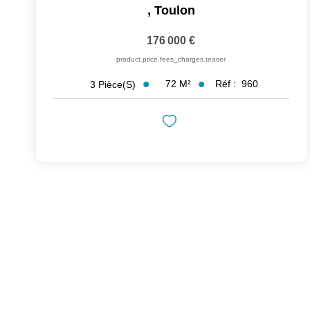
,
Toulon
176 000 €
product.price.fees_charges.teaser
72
M²
Réf :
960
3
Pièce(s)