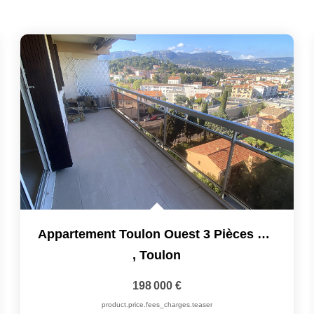
Appartement Toulon Ouest 3 Pièces 73 M2 Avec Grande...
,
Toulon
198 000 €
product.price.fees_charges.teaser