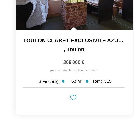
TOULON CLARET EXCLUSIVITE AZUR IMMOBILIER. BEL APPARTEMENT...
,
Toulon
209 000 €
product.price.fees_charges.teaser
63
M²
Réf :
915
3
Pièce(s)