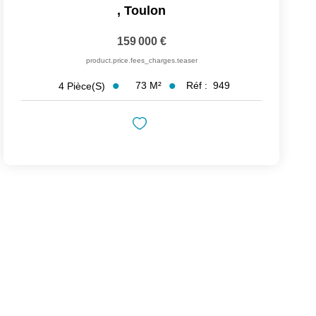
,
Toulon
159 000 €
product.price.fees_charges.teaser
73
M²
Réf :
949
4
Pièce(s)