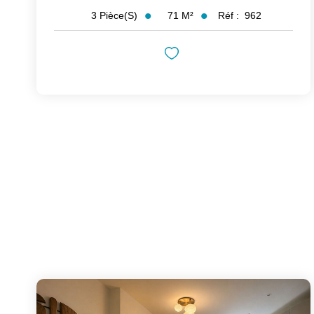
71
M²
Réf :
962
3
Pièce(s)