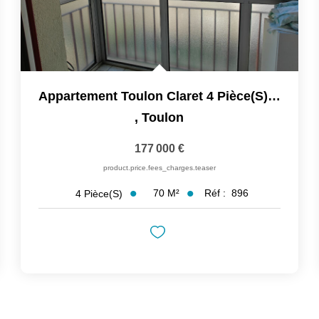
Appartement Toulon Claret 4 Pièce(s) 70 M2, 3 Chambres,...
,
Toulon
177 000 €
product.price.fees_charges.teaser
70
M²
Réf :
896
4
Pièce(s)