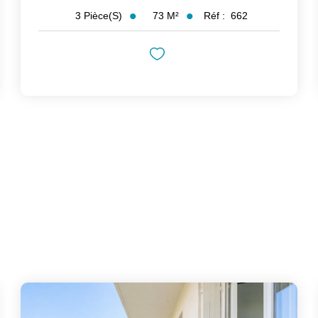
73
M²
Réf :
662
3
Pièce(s)