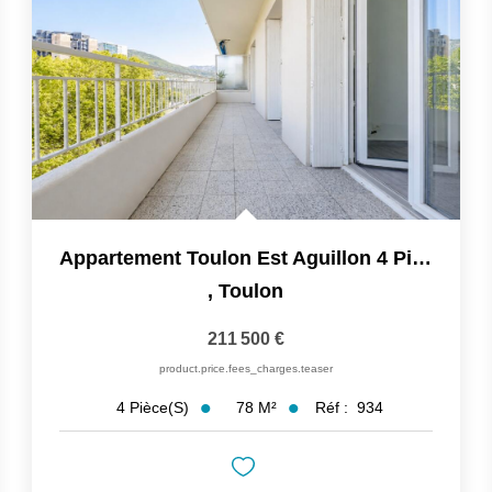
Appartement Toulon Est Aguillon 4 Pièce(s) 78 M2 Avec Deux...
,
Toulon
211 500 €
product.price.fees_charges.teaser
78
M²
Réf :
934
4
Pièce(s)