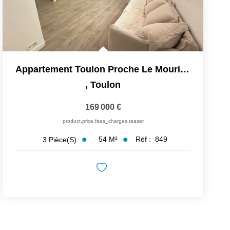
Appartement Toulon Proche Le Mourillon 3 Pièce(s) 54 M2
,
Toulon
169 000 €
product.price.fees_charges.teaser
54
M²
Réf :
849
3
Pièce(s)