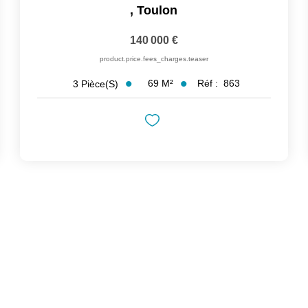
,
Toulon
140 000 €
product.price.fees_charges.teaser
69
M²
Réf :
863
3
Pièce(s)