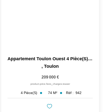
Appartement Toulon Ouest 4 Pièce(s) 74 M2 Avec Balcon,...
,
Toulon
209 000 €
product.price.fees_charges.teaser
74
M²
Réf :
942
4
Pièce(s)