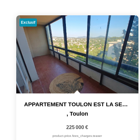
Exclusif
APPARTEMENT TOULON EST LA SERINETTE . Exclusivité !!! . 3...
,
Toulon
225 000 €
product.price.fees_charges.teaser