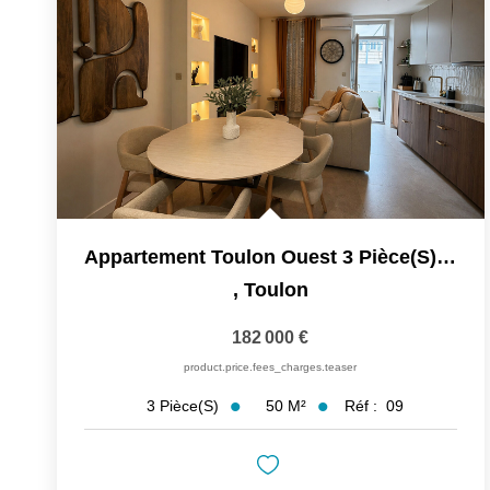
Appartement Toulon Ouest 3 Pièce(s) 50 M2 Avec Terrasse De...
,
Toulon
182 000 €
product.price.fees_charges.teaser
50
M²
Réf :
09
3
Pièce(s)