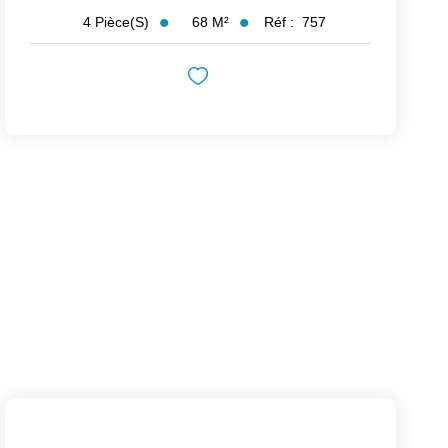
68
M²
Réf :
757
4
Pièce(s)