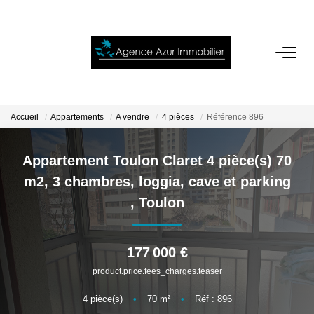
ACCUEIL
VENTES
Accueil
Appartements
A vendre
4 pièces
Référence 896
LOCATIONS
Appartement Toulon Claret 4 pièce(s) 70
m2, 3 chambres, loggia, cave et parking
NOTRE AGENCE
,
Toulon
ESTIMATION
177 000 €
product.price.fees_charges.teaser
CONTACT
4
pièce(s)
•
70
m²
•
Réf : 896