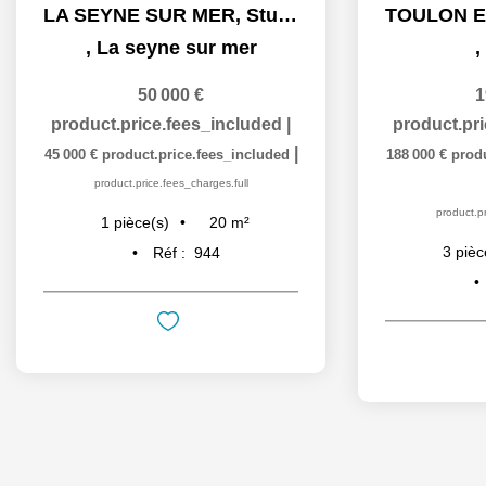
LA SEYNE SUR MER, Studio 20m2 centre ville proche de toutes...
,
La seyne sur mer
,
50 000 €
1
product.price.fees_included
|
product.pr
|
45 000 €
product.price.fees_included
188 000 €
prod
product.price.fees_charges.full
product.pr
20
m²
1
pièce(s)
3
pièc
Réf :
944