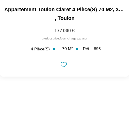
Appartement Toulon Claret 4 Pièce(s) 70 M2, 3 Chambres,...
,
Toulon
177 000 €
product.price.fees_charges.teaser
70
M²
Réf :
896
4
Pièce(s)