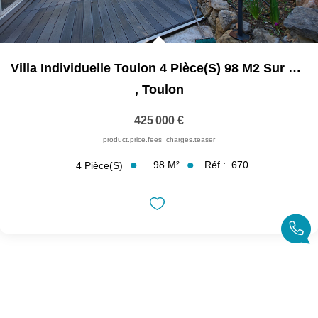
Villa Individuelle Toulon 4 Pièce(s) 98 M2 Sur Terrain De...
,
Toulon
425 000 €
product.price.fees_charges.teaser
98
M²
Réf :
670
4
Pièce(s)