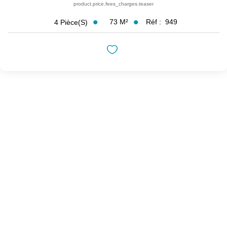
product.price.fees_charges.teaser
73
M²
Réf :
949
4
Pièce(s)