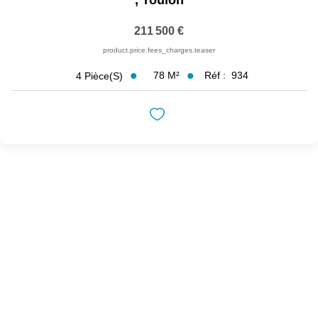
,
Toulon
211 500 €
product.price.fees_charges.teaser
78
M²
Réf :
934
4
Pièce(s)