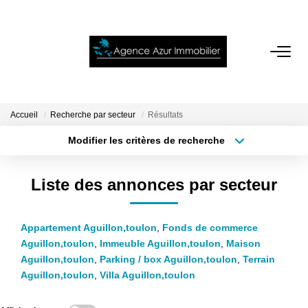
ACCUEIL
VENTES
Accueil
Recherche par secteur
Résultats
Modifier les critères de recherche
Localisation
Type de bien
LOCATIONS
Localisation
Sélectionnez...
Liste des annonces par secteur
NOTRE AGENCE
Surface min
Budget max
Appartement Aguillon,toulon
,
Fonds de commerce
Plus de critères
Créer une alerte
ESTIMATION
Aguillon,toulon
,
Immeuble Aguillon,toulon
,
Maison
Aguillon,toulon
,
Parking / box Aguillon,toulon
,
Terrain
CONTACT
Aguillon,toulon
,
Villa Aguillon,toulon