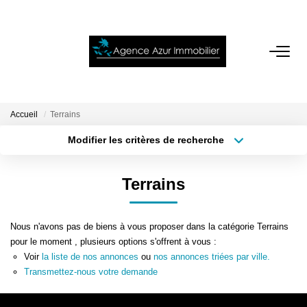
ACCUEIL
VENTES
Accueil
Terrains
Modifier les critères de recherche
Localisation
Type de bien
LOCATIONS
Localisation
Sélectionnez...
Terrains
NOTRE AGENCE
Surface min
Budget max
Nous n'avons pas de biens à vous proposer dans la catégorie Terrains
Plus de critères
Créer une alerte
ESTIMATION
pour le moment , plusieurs options s'offrent à vous :
Voir
la liste de nos annonces
ou
nos annonces triées par ville.
Transmettez-nous votre demande
CONTACT