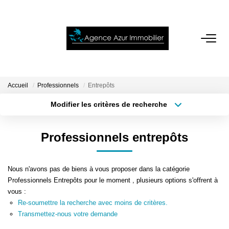
ACCUEIL
VENTES
Accueil
Professionnels
Entrepôts
Modifier les critères de recherche
Localisation
Type de bien
LOCATIONS
Localisation
Sélectionnez...
Professionnels entrepôts
NOTRE AGENCE
Surface min
Budget max
Nous n'avons pas de biens à vous proposer dans la catégorie
Plus de critères
Créer une alerte
ESTIMATION
Professionnels Entrepôts pour le moment , plusieurs options s'offrent à
vous :
Re-soumettre la recherche avec moins de critères.
CONTACT
Transmettez-nous votre demande