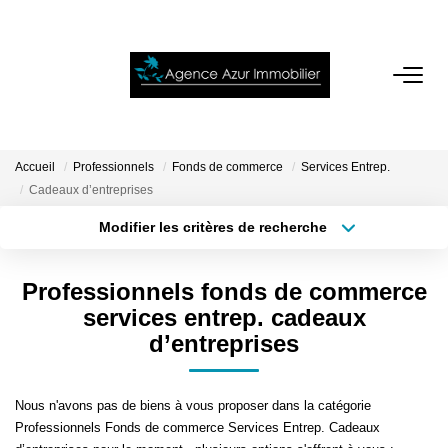
ACCUEIL
VENTES
Accueil
Professionnels
Fonds de commerce
Services Entrep.
Cadeaux d’entreprises
LOCATIONS
Modifier les critères de recherche
Localisation
Type de bien
Localisation
Sélectionnez...
NOTRE AGENCE
Professionnels fonds de commerce
Surface min
Budget max
services entrep. cadeaux
d’entreprises
ESTIMATION
Plus de critères
Créer une alerte
CONTACT
Nous n'avons pas de biens à vous proposer dans la catégorie
Professionnels Fonds de commerce Services Entrep. Cadeaux