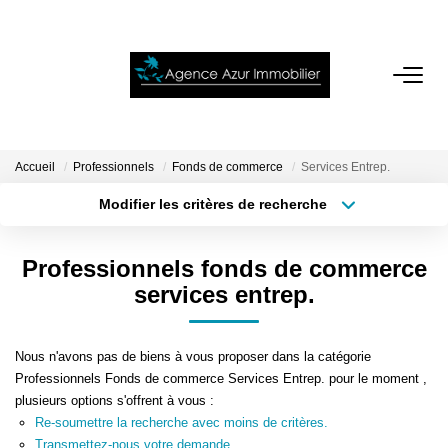
ACCUEIL
VENTES
Accueil
Professionnels
Fonds de commerce
Services Entrep.
Modifier les critères de recherche
Localisation
Type de bien
LOCATIONS
Localisation
Sélectionnez...
Professionnels fonds de commerce
NOTRE AGENCE
Surface min
Budget max
services entrep.
Plus de critères
Créer une alerte
ESTIMATION
Nous n'avons pas de biens à vous proposer dans la catégorie
Professionnels Fonds de commerce Services Entrep. pour le moment ,
CONTACT
plusieurs options s'offrent à vous :
Re-soumettre la recherche avec moins de critères.
Transmettez-nous votre demande