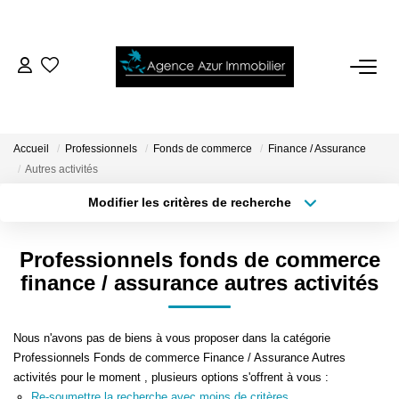
ACCUEIL
VENTES
Accueil
Professionnels
Fonds de commerce
Finance / Assurance
Autres activités
LOCATIONS
Modifier les critères de recherche
Localisation
Type de bien
Surface min
Budget max
NOTRE AGENCE
Professionnels fonds de commerce
finance / assurance autres activités
Plus de critères
Créer une alerte
ESTIMATION
Nous n'avons pas de biens à vous proposer dans la catégorie
CONTACT
Professionnels Fonds de commerce Finance / Assurance Autres
activités pour le moment , plusieurs options s'offrent à vous :
Re-soumettre la recherche avec moins de critères.