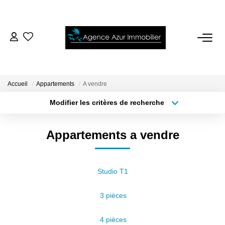
ACCUEIL
VENTES
Accueil
Appartements
A vendre
Modifier les critères de recherche
LOCATIONS
Localisation
Type de bien
Surface min
Budget max
Appartements a vendre
NOTRE AGENCE
Plus de critères
Créer une alerte
ESTIMATION
Studio T1
3 pièces
CONTACT
4 pièces