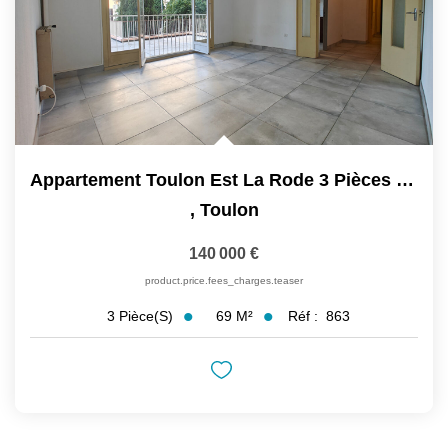
Appartement Toulon Est La Rode 3 Pièces 69 M2
,
Toulon
140 000 €
product.price.fees_charges.teaser
69
M²
Réf :
863
3
Pièce(s)