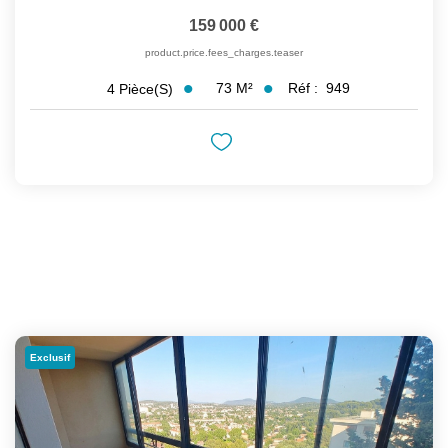
159 000 €
product.price.fees_charges.teaser
73
M²
Réf :
949
4
Pièce(s)
Exclusif