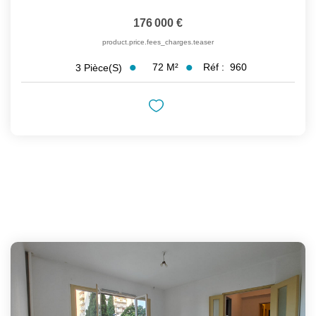
176 000 €
product.price.fees_charges.teaser
72
M²
Réf :
960
3
Pièce(s)