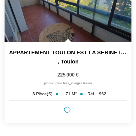
APPARTEMENT TOULON EST LA SERINETTE . Exclusivité !!! . 3...
,
Toulon
225 000 €
product.price.fees_charges.teaser
71
M²
Réf :
962
3
Pièce(s)