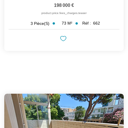
198 000 €
product.price.fees_charges.teaser
73
M²
Réf :
662
3
Pièce(s)