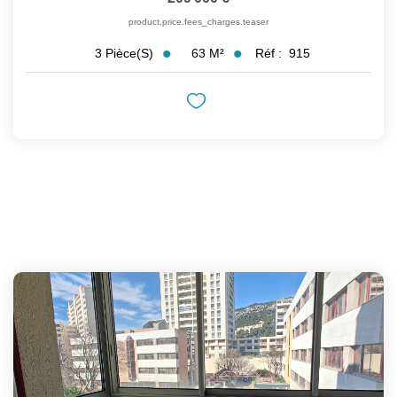
product.price.fees_charges.teaser
63
M²
Réf :
915
3
Pièce(s)