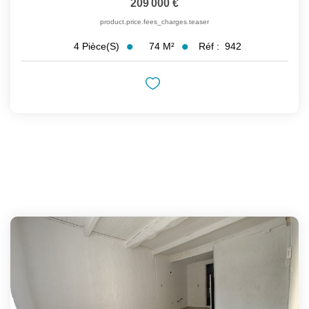
209 000 €
product.price.fees_charges.teaser
74
M²
Réf :
942
4
Pièce(s)