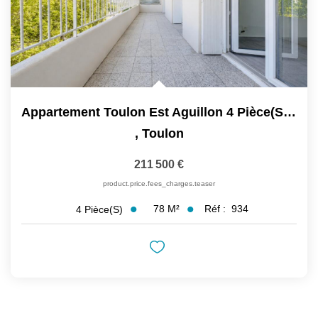
Appartement Toulon Est Aguillon 4 Pièce(s) 78 M2 Avec Deux...
,
Toulon
211 500 €
product.price.fees_charges.teaser
78
M²
Réf :
934
4
Pièce(s)