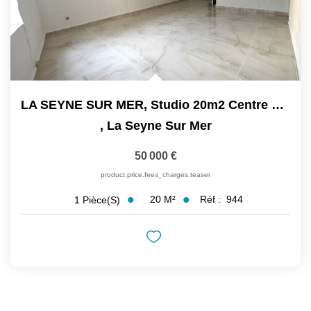
LA SEYNE SUR MER, Studio 20m2 Centre Ville Proche De Toutes...
,
La Seyne Sur Mer
50 000 €
product.price.fees_charges.teaser
20
M²
Réf :
944
1
Pièce(s)