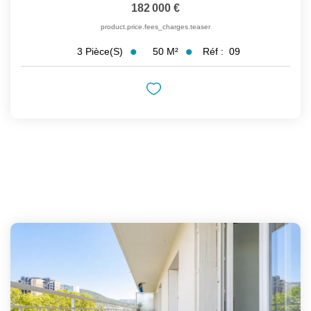
182 000 €
product.price.fees_charges.teaser
50
M²
Réf :
09
3
Pièce(s)