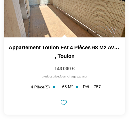
Appartement Toulon Est 4 Pièces 68 M2 Avec Balcon,...
,
Toulon
143 000 €
product.price.fees_charges.teaser
68
M²
Réf :
757
4
Pièce(s)