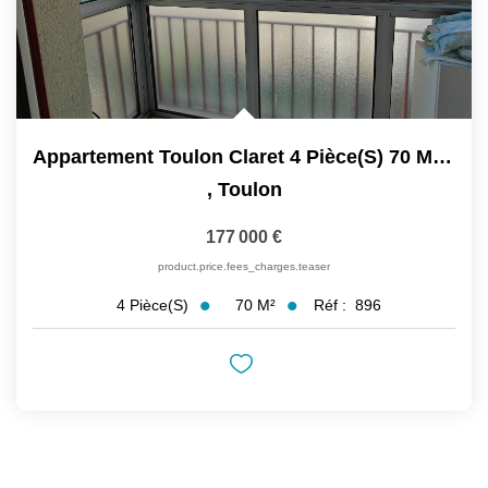
Appartement Toulon Claret 4 Pièce(s) 70 M2, 3 Chambres,...
,
Toulon
177 000 €
product.price.fees_charges.teaser
70
M²
Réf :
896
4
Pièce(s)