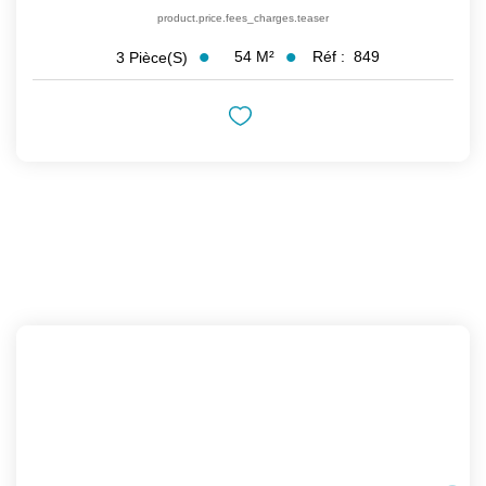
product.price.fees_charges.teaser
54
M²
Réf :
849
3
Pièce(s)