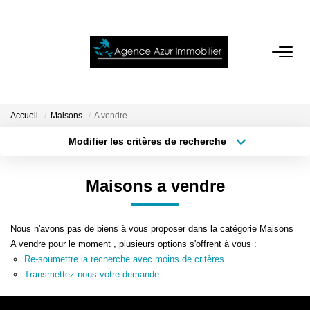
ACCUEIL
VENTES
Accueil
Maisons
A vendre
Modifier les critères de recherche
Localisation
Type de bien
LOCATIONS
Localisation
Sélectionnez...
Maisons a vendre
NOTRE AGENCE
Surface min
Budget max
Nous n'avons pas de biens à vous proposer dans la catégorie Maisons
Plus de critères
Créer une alerte
ESTIMATION
A vendre pour le moment , plusieurs options s'offrent à vous :
Re-soumettre la recherche avec moins de critères.
Transmettez-nous votre demande
CONTACT