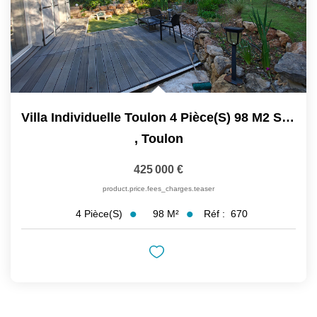
Villa Individuelle Toulon 4 Pièce(s) 98 M2 Sur Terrain De...
,
Toulon
425 000 €
product.price.fees_charges.teaser
98
M²
Réf :
670
4
Pièce(s)