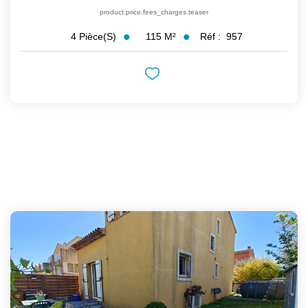
product.price.fees_charges.teaser
115
M²
Réf :
957
4
Pièce(s)