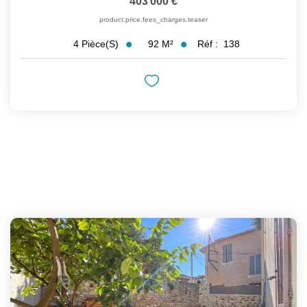
403 000 €
product.price.fees_charges.teaser
92
M²
Réf :
138
4
Pièce(s)