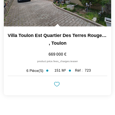
Villa Toulon Est Quartier Des Terres Rouges 6 Pièces 151 M2...
,
Toulon
669 000 €
product.price.fees_charges.teaser
151
M²
Réf :
723
6
Pièce(s)