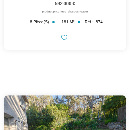
592 000 €
product.price.fees_charges.teaser
181
M²
Réf :
874
8
Pièce(s)