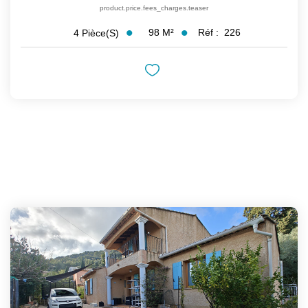
product.price.fees_charges.teaser
98
M²
Réf :
226
4
Pièce(s)