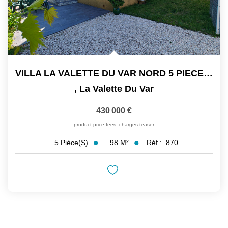
VILLA LA VALETTE DU VAR NORD 5 PIECES 98M2 TERRAIN 250M2, 1...
,
La Valette Du Var
430 000 €
product.price.fees_charges.teaser
98
M²
Réf :
870
5
Pièce(s)