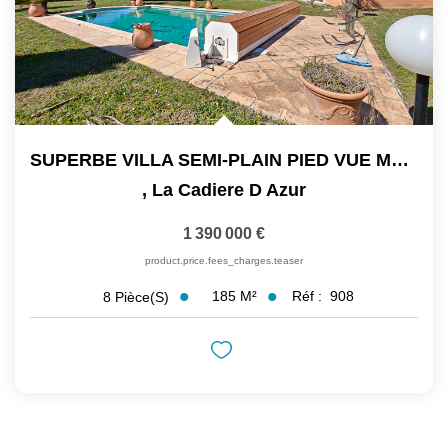
SUPERBE VILLA SEMI-PLAIN PIED VUE MER 184 M² 4 CHAMBRES+ T2...
,
La Cadiere D Azur
1 390 000 €
product.price.fees_charges.teaser
185
M²
Réf :
908
8
Pièce(s)