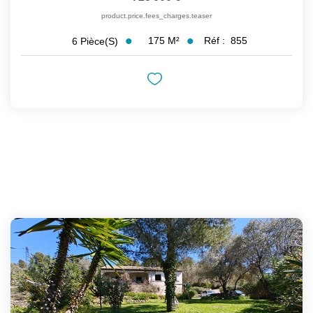
product.price.fees_charges.teaser
175
M²
Réf :
855
6
Pièce(s)