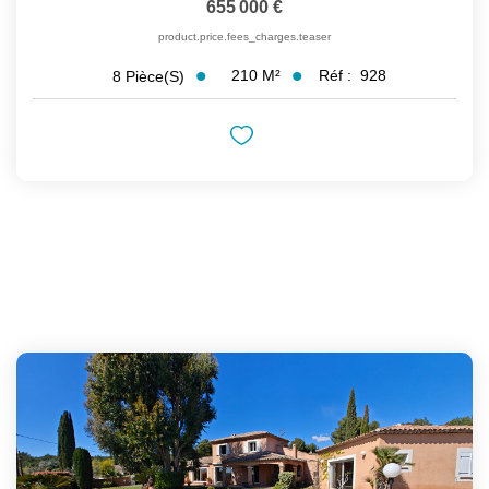
655 000 €
product.price.fees_charges.teaser
210
M²
Réf :
928
8
Pièce(s)