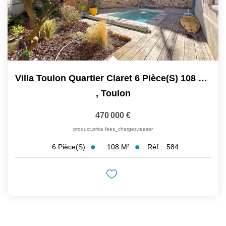
Villa Toulon Quartier Claret 6 Pièce(s) 108 M2 Sur Terrain...
,
Toulon
470 000 €
product.price.fees_charges.teaser
108
M²
Réf :
584
6
Pièce(s)