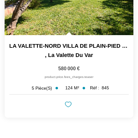
LA VALETTE-NORD VILLA DE PLAIN-PIED 5 PIECES 124M2 SUR...
,
La Valette Du Var
580 000 €
product.price.fees_charges.teaser
124
M²
Réf :
845
5
Pièce(s)