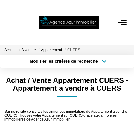
ACCUEIL
VENTES
Accueil
A vendre
Appartement
CUERS
Modifier les critères de recherche
Localisation
Type de bien
LOCATIONS
Localisation
Sélectionnez...
Achat / Vente Appartement CUERS -
NOTRE AGENCE
Surface min
Budget max
Appartement a vendre à CUERS
Plus de critères
Créer une alerte
ESTIMATION
Sur notre site consultez les annonces immobilière de Appartement à vendre
CUERS. Trouvez votre Appartement sur CUERS grâce aux annonces
CONTACT
immobilières de Agence Azur Immobilier.