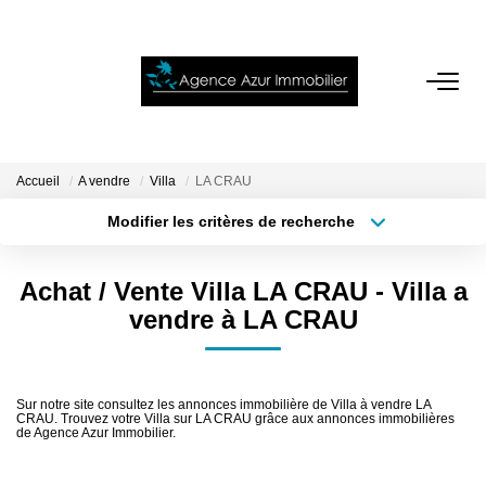
ACCUEIL
VENTES
Accueil
A vendre
Villa
LA CRAU
Modifier les critères de recherche
Localisation
Type de bien
LOCATIONS
Localisation
Sélectionnez...
Achat / Vente Villa LA CRAU - Villa a
NOTRE AGENCE
Surface min
Budget max
vendre à LA CRAU
Plus de critères
Créer une alerte
ESTIMATION
Sur notre site consultez les annonces immobilière de Villa à vendre LA
CRAU. Trouvez votre Villa sur LA CRAU grâce aux annonces immobilières
CONTACT
de Agence Azur Immobilier.