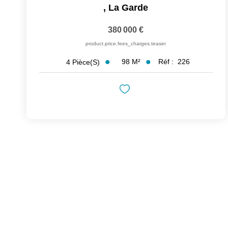
,
La Garde
380 000 €
product.price.fees_charges.teaser
98
M²
Réf :
226
4
Pièce(s)