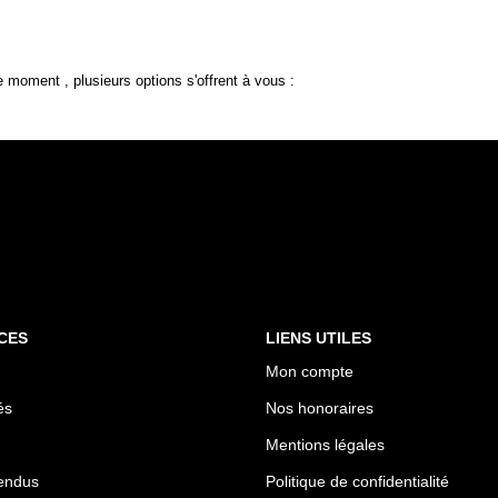
 moment , plusieurs options s'offrent à vous :
CES
LIENS UTILES
Mon compte
és
Nos honoraires
Mentions légales
endus
Politique de confidentialité