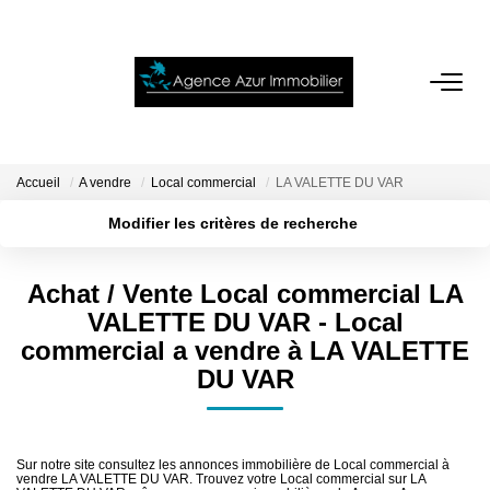
ACCUEIL
VENTES
Accueil
A vendre
Local commercial
LA VALETTE DU VAR
Modifier les critères de recherche
Localisation
Type de bien
LOCATIONS
Localisation
Sélectionnez...
Achat / Vente Local commercial LA
NOTRE AGENCE
Surface min
Budget max
VALETTE DU VAR - Local
commercial a vendre à LA VALETTE
Plus de critères
Créer une alerte
ESTIMATION
DU VAR
CONTACT
Sur notre site consultez les annonces immobilière de Local commercial à
vendre LA VALETTE DU VAR. Trouvez votre Local commercial sur LA