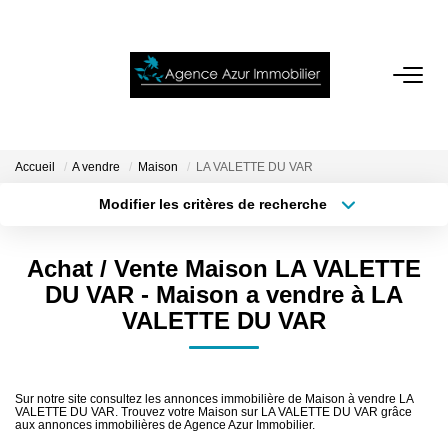
ACCUEIL
VENTES
Accueil
A vendre
Maison
LA VALETTE DU VAR
Modifier les critères de recherche
Localisation
Type de bien
LOCATIONS
Localisation
Sélectionnez...
Achat / Vente Maison LA VALETTE
NOTRE AGENCE
Surface min
Budget max
DU VAR - Maison a vendre à LA
VALETTE DU VAR
Plus de critères
Créer une alerte
ESTIMATION
CONTACT
Sur notre site consultez les annonces immobilière de Maison à vendre LA
VALETTE DU VAR. Trouvez votre Maison sur LA VALETTE DU VAR grâce
aux annonces immobilières de Agence Azur Immobilier.