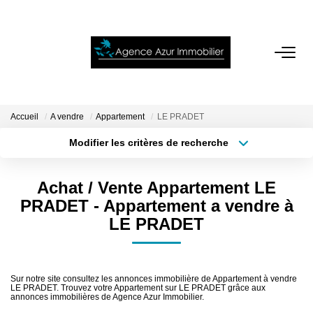
ACCUEIL
VENTES
Accueil
A vendre
Appartement
LE PRADET
Modifier les critères de recherche
Localisation
Type de bien
LOCATIONS
Localisation
Sélectionnez...
Achat / Vente Appartement LE
NOTRE AGENCE
Surface min
Budget max
PRADET - Appartement a vendre à
LE PRADET
Plus de critères
Créer une alerte
ESTIMATION
CONTACT
Sur notre site consultez les annonces immobilière de Appartement à vendre
LE PRADET. Trouvez votre Appartement sur LE PRADET grâce aux
annonces immobilières de Agence Azur Immobilier.