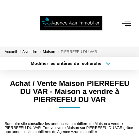
ACCUEIL
VENTES
Accueil
A vendre
Maison
PIERREFEU DU VAR
Modifier les critères de recherche
Localisation
Type de bien
LOCATIONS
Localisation
Sélectionnez...
Achat / Vente Maison PIERREFEU
NOTRE AGENCE
Surface min
Budget max
DU VAR - Maison a vendre à
PIERREFEU DU VAR
Plus de critères
Créer une alerte
ESTIMATION
CONTACT
Sur notre site consultez les annonces immobilière de Maison à vendre
PIERREFEU DU VAR. Trouvez votre Maison sur PIERREFEU DU VAR grâce
aux annonces immobilières de Agence Azur Immobilier.