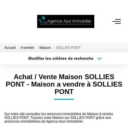
ACCUEIL
VENTES
Accueil
A vendre
Maison
SOLLIES PONT
Modifier les critères de recherche
Localisation
Type de bien
LOCATIONS
Localisation
Sélectionnez...
Achat / Vente Maison SOLLIES
NOTRE AGENCE
Surface min
Budget max
PONT - Maison a vendre à SOLLIES
PONT
Plus de critères
Créer une alerte
ESTIMATION
CONTACT
Sur notre site consultez les annonces immobilière de Maison à vendre
SOLLIES PONT. Trouvez votre Maison sur SOLLIES PONT grâce aux
annonces immobilières de Agence Azur Immobilier.