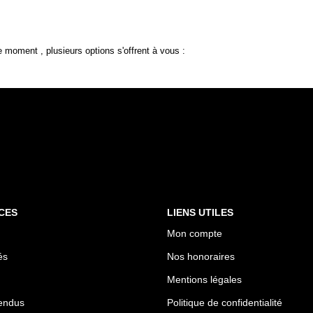
 moment , plusieurs options s'offrent à vous :
CES
LIENS UTILES
Mon compte
és
Nos honoraires
Mentions légales
endus
Politique de confidentialité