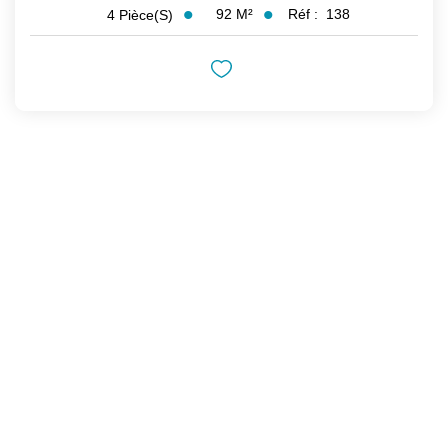
92
M²
Réf :
138
4
Pièce(s)