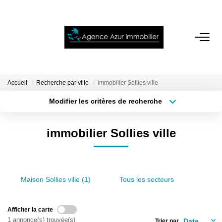
ACCUEIL
VENTES
Accueil
Recherche par ville
immobilier Sollies ville
Modifier les critères de recherche
Localisation
Type de bien
LOCATIONS
Localisation
Sélectionnez...
immobilier Sollies ville
NOTRE AGENCE
Surface min
Budget max
Plus de critères
Créer une alerte
ESTIMATION
Maison Sollies ville (1)
Tous les secteurs
CONTACT
Afficher la carte
1 annonce(s) trouvée(s)
Trier par