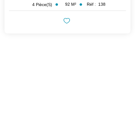
92
M²
Réf :
138
4
Pièce(s)