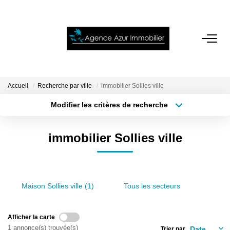
ACCUEIL
VENTES
Accueil
Recherche par ville
immobilier Sollies ville
Modifier les critères de recherche
Localisation
Type de bien
LOCATIONS
Localisation
Sélectionnez...
immobilier Sollies ville
NOTRE AGENCE
Surface min
Budget max
Plus de critères
Créer une alerte
ESTIMATION
Maison Sollies ville (1)
Tous les secteurs
CONTACT
Afficher la carte
1 annonce(s) trouvée(s)
Trier par