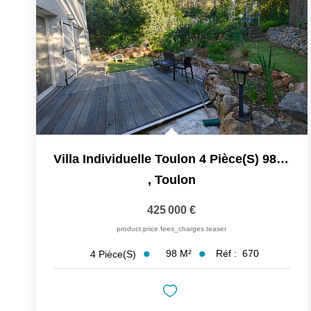
Villa Individuelle Toulon 4 Pièce(s) 98 M2 Sur Terrain De...
,
Toulon
425 000 €
product.price.fees_charges.teaser
98
M²
Réf :
670
4
Pièce(s)