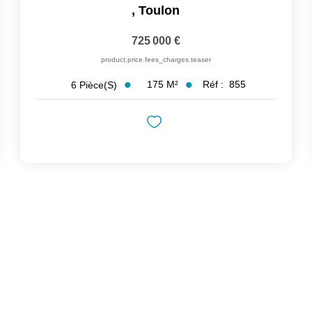
,
Toulon
725 000 €
product.price.fees_charges.teaser
175
M²
Réf :
855
6
Pièce(s)