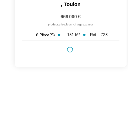
,
Toulon
669 000 €
product.price.fees_charges.teaser
151
M²
Réf :
723
6
Pièce(s)