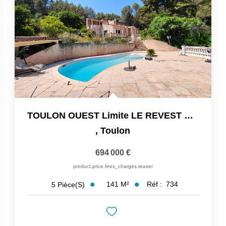
TOULON OUEST Limite LE REVEST VILLA DE 141 M² SUR 3 500 M²...
,
Toulon
694 000 €
product.price.fees_charges.teaser
141
M²
Réf :
734
5
Pièce(s)