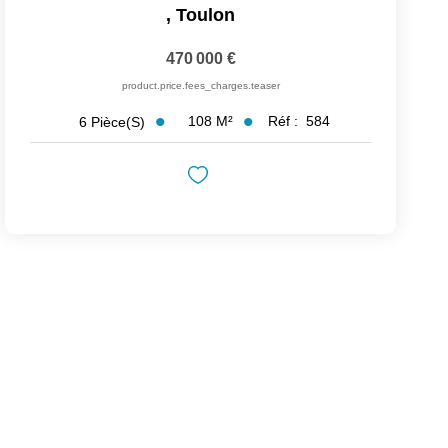
,
Toulon
470 000 €
product.price.fees_charges.teaser
108
M²
Réf :
584
6
Pièce(s)