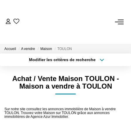
ACCUEIL
VENTES
Accueil
A vendre
Maison
TOULON
Modifier les critères de recherche
LOCATIONS
Localisation
Type de bien
Surface min
Budget max
Achat / Vente Maison TOULON -
NOTRE AGENCE
Maison a vendre à TOULON
Plus de critères
Créer une alerte
ESTIMATION
Sur notre site consultez les annonces immobilière de Maison à vendre
TOULON. Trouvez votre Maison sur TOULON grâce aux annonces
CONTACT
immobilières de Agence Azur Immobilier.