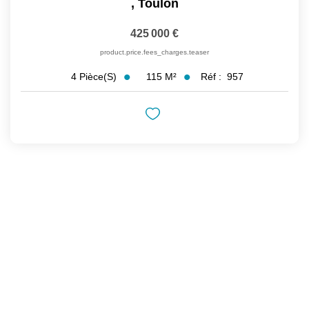
,
Toulon
425 000 €
product.price.fees_charges.teaser
115
M²
Réf :
957
4
Pièce(s)