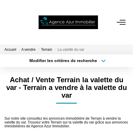
ACCUEIL
VENTES
Accueil
A vendre
Terrain
La valette du var
Modifier les critères de recherche
Localisation
Type de bien
LOCATIONS
Localisation
Sélectionnez...
Achat / Vente Terrain la valette du
NOTRE AGENCE
Surface min
Budget max
var - Terrain a vendre à la valette du
var
Plus de critères
Créer une alerte
ESTIMATION
CONTACT
Sur notre site consultez les annonces immobilière de Terrain à vendre la
valette du var. Trouvez votre Terrain sur la valette du var grâce aux annonces
immobilières de Agence Azur Immobilier.