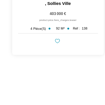
,
Sollies Ville
403 000 €
product.price.fees_charges.teaser
92
M²
Réf :
138
4
Pièce(s)