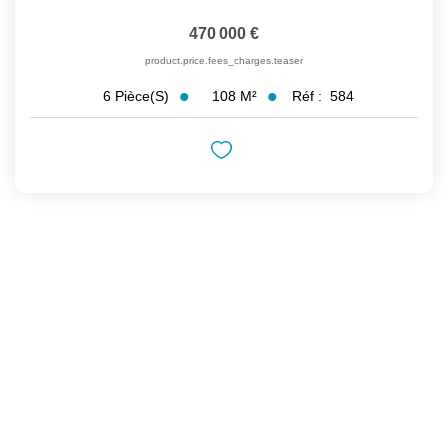
470 000 €
product.price.fees_charges.teaser
108
M²
Réf :
584
6
Pièce(s)