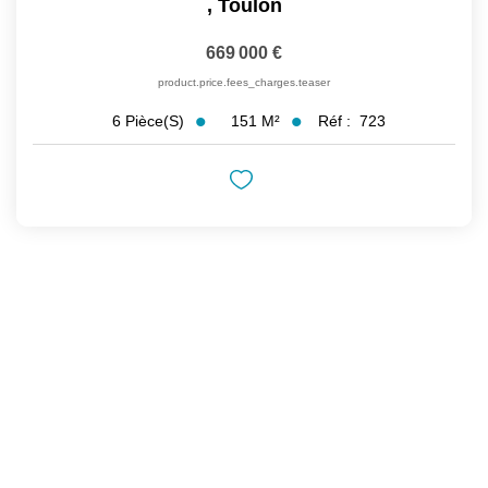
,
Toulon
669 000 €
product.price.fees_charges.teaser
151
M²
Réf :
723
6
Pièce(s)