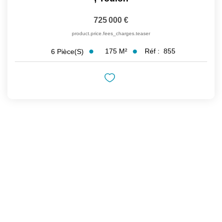
725 000 €
product.price.fees_charges.teaser
175
M²
Réf :
855
6
Pièce(s)