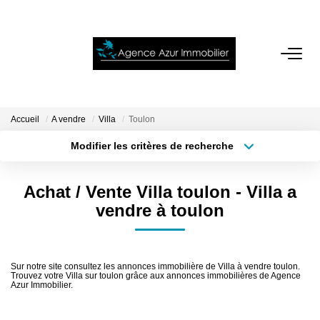
ACCUEIL
VENTES
Accueil
A vendre
Villa
Toulon
Modifier les critères de recherche
Localisation
Type de bien
LOCATIONS
Localisation
Sélectionnez...
Achat / Vente Villa toulon - Villa a
NOTRE AGENCE
Surface min
Budget max
vendre à toulon
Plus de critères
Créer une alerte
ESTIMATION
Sur notre site consultez les annonces immobilière de Villa à vendre toulon.
Trouvez votre Villa sur toulon grâce aux annonces immobilières de Agence
CONTACT
Azur Immobilier.