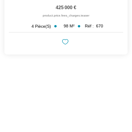
425 000 €
product.price.fees_charges.teaser
98
M²
Réf :
670
4
Pièce(s)