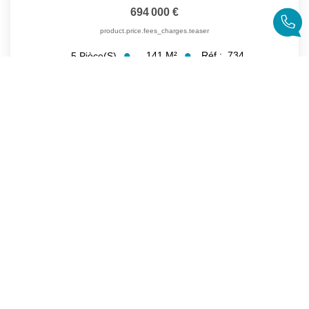
694 000 €
product.price.fees_charges.teaser
141
M²
Réf :
734
5
Pièce(s)